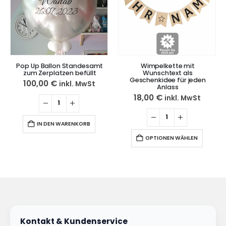
Up Ballon Standesamt
Wimpelkette mit
Pop Up 
m Zerplatzen befüllt
Wunschtext als
zum Z
Geschenkidee für jeden
00,00
€
100,
inkl. MwSt
Anlass
18,00
€
inkl. MwSt
IN DEN WARENKORB
I
OPTIONEN WÄHLEN
Kontakt & Kundenservice