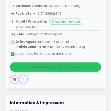
Adresse:
Marthastr. 36, 90482 Nürnberg
📍
Festnetz:
+49 911 88992445
☎️
📱
Mobil / WhatsApp:
💬 Nachricht senden
oder
anrufen
E-Mail:
info@almateshop.de
✉️
Öffnungszeiten:
Mo–Fr 10:00–19:00
🕒
Individuelle Termine:
nach Vereinbarung
Kostenlose Parkplätze in der Nähe
🅿️
💬 WhatsApp Nachricht senden
📷
f
Information & Impressum