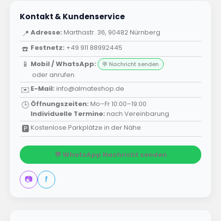
Kontakt & Kundenservice
Adresse:
Marthastr. 36, 90482 Nürnberg
📍
Festnetz:
+49 911 88992445
☎️
📱
Mobil / WhatsApp:
💬 Nachricht senden
oder
anrufen
E-Mail:
info@almateshop.de
✉️
Öffnungszeiten:
Mo–Fr 10:00–19:00
🕒
Individuelle Termine:
nach Vereinbarung
Kostenlose Parkplätze in der Nähe
🅿️
💬 WhatsApp Nachricht senden
📷
f