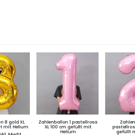
n 8 gold XL
Zahlenballon 1 pastellrosa
Zahlen
lt mit Helium
XL 100 cm gefüllt mit
pastellro
Helium
gefüllt 
nkl. MwSt