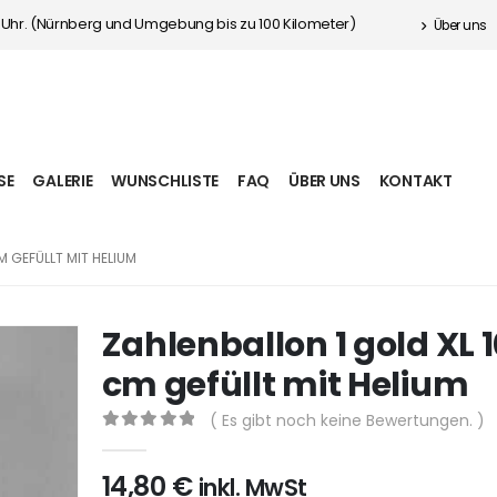
0 Uhr. (Nürnberg und Umgebung bis zu 100 Kilometer)
Über uns
SE
GALERIE
WUNSCHLISTE
FAQ
ÜBER UNS
KONTAKT
M GEFÜLLT MIT HELIUM
Zahlenballon 1 gold XL 
cm gefüllt mit Helium
( Es gibt noch keine Bewertungen. )
0
aus 5
14,80
€
inkl. MwSt