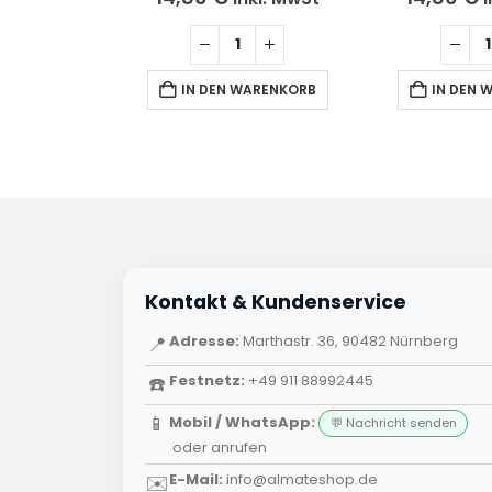
ARENKORB
IN DEN WARENKORB
IN DEN 
Kontakt & Kundenservice
Adresse:
Marthastr. 36, 90482 Nürnberg
📍
Festnetz:
+49 911 88992445
☎️
📱
Mobil / WhatsApp:
💬 Nachricht senden
oder
anrufen
E-Mail:
info@almateshop.de
✉️