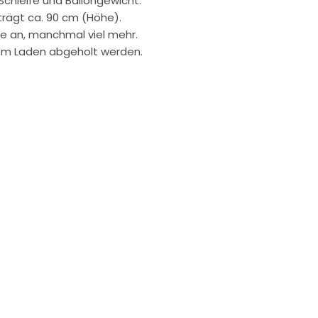
 Schleife und Ballongewicht.
trägt ca. 90 cm (Höhe).
age an, manchmal viel mehr.
rem Laden abgeholt werden.