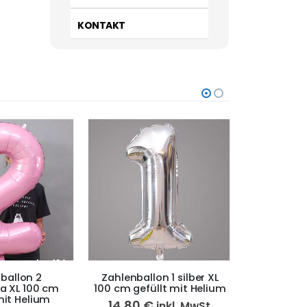
KONTAKT
ballon 2
Zahlenballon 1 silber XL
Zahlenballo
sa XL 100 cm
100 cm gefüllt mit Helium
cm gefül
mit Helium
14,80
€
14,80
inkl. MwSt