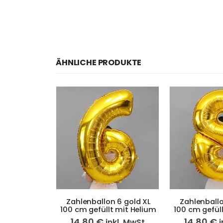
ÄHNLICHE PRODUKTE
 9 gold XL
Zahlenballon 6 gold XL
Zahlenballo
t mit Helium
100 cm gefüllt mit Helium
100 cm gefül
14,80
€
14,80
€
kl. MwSt
inkl. MwSt
i