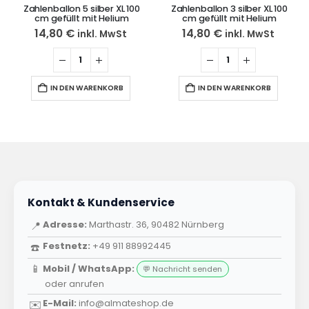
Zahlenballon 5 silber XL 100
Zahlenballon 3 silber XL 100
cm gefüllt mit Helium
cm gefüllt mit Helium
14,80
€
14,80
€
inkl. MwSt
inkl. MwSt
IN DEN WARENKORB
IN DEN WARENKORB
Kontakt & Kundenservice
Adresse:
Marthastr. 36, 90482 Nürnberg
📍
Festnetz:
+49 911 88992445
☎️
📱
Mobil / WhatsApp:
💬 Nachricht senden
oder
anrufen
E-Mail:
info@almateshop.de
✉️